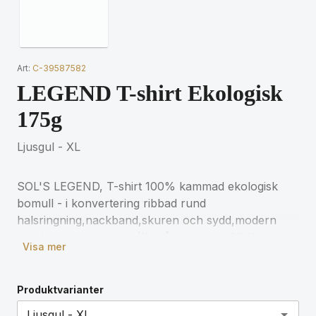
Art:
C-39587582
LEGEND T-shirt Ekologisk
175g
Ljusgul - XL
SOL'S LEGEND, T-shirt 100% kammad ekologisk
bomull - i konvertering ribbad rund
halsringning,nackband,skuren och sydd,modern
och bekväm skärning (1) grå melange : 85 %
Visa mer
ekologisk bomull / 15 % viskos. För matchande
storlekar, se storlekstabellen i
produktdokumentationen.
Produktvarianter