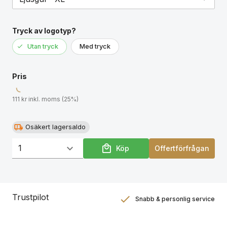
Tryck av logotyp?
Utan tryck
Med tryck
Pris
111 kr inkl. moms (25%)
Osäkert lagersaldo
Köp
Offertförfrågan
Trustpilot
Snabb & personlig service
Nöjdhetsgaranti
Hållbara gåvor