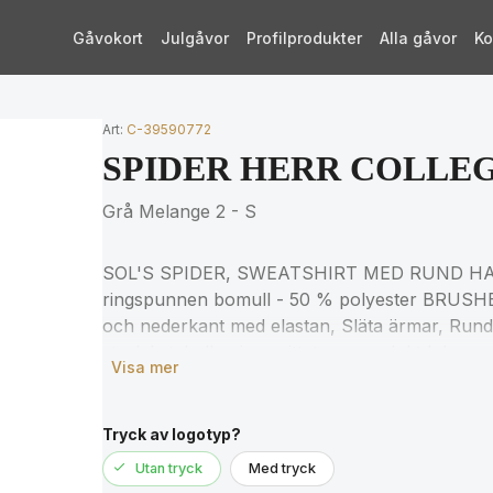
Gåvokort
Julgåvor
Profilprodukter
Alla gåvor
Ko
Art:
C-39590772
SPIDER HERR COLLE
Grå Melange 2 - S
SOL'S SPIDER, SWEATSHIRT MED RUND H
ringspunnen bomull - 50 % polyester BRUSHE
och nederkant med elastan, Släta ärmar, Rund
storlekstabellen i avsnittet om produktdokumen
Visa mer
Tryck av logotyp?
Utan tryck
Med tryck