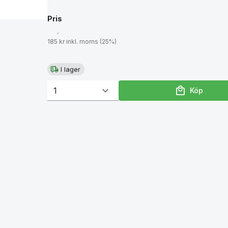
Pris
185 kr inkl. moms (25%)
I lager
Köp