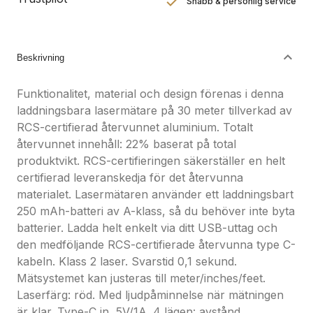
Snabb & personlig service
Nöjdhetsgaranti
Hållbara gåvor
Beskrivning
Funktionalitet, material och design förenas i denna
laddningsbara lasermätare på 30 meter tillverkad av
RCS-certifierad återvunnet aluminium. Totalt
återvunnet innehåll: 22% baserat på total
produktvikt. RCS-certifieringen säkerställer en helt
certifierad leveranskedja för det återvunna
materialet. Lasermätaren använder ett laddningsbart
250 mAh-batteri av A-klass, så du behöver inte byta
batterier. Ladda helt enkelt via ditt USB-uttag och
den medföljande RCS-certifierade återvunna type C-
kabeln. Klass 2 laser. Svarstid 0,1 sekund.
Mätsystemet kan justeras till meter/inches/feet.
Laserfärg: röd. Med ljudpåminnelse när mätningen
är klar. Type-C in, 5V/1A. 4 lägen: avstånd,