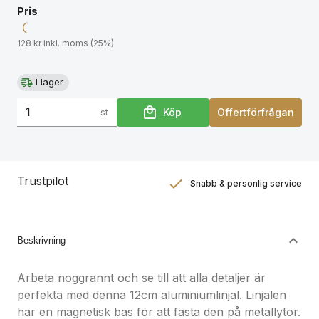
Pris
128 kr inkl. moms (25%)
I lager
Köp
Offertförfrågan
st
Trustpilot
Snabb & personlig service
Nöjdhetsgaranti
Hållbara gåvor
Beskrivning
Arbeta noggrannt och se till att alla detaljer är
perfekta med denna 12cm aluminiumlinjal. Linjalen
har en magnetisk bas för att fästa den på metallytor.