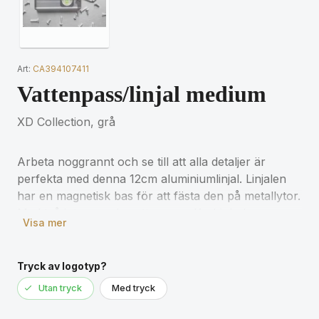
Art:
CA394107411
Vattenpass/linjal medium
XD Collection, grå
Arbeta noggrannt och se till att alla detaljer är
perfekta med denna 12cm aluminiumlinjal. Linjalen
har en magnetisk bas för att fästa den på metallytor.
Med två integrerade vattenpass. Karbinhake
Visa mer
medföljer. Noggrannhet 0,5mm.
Tryck av logotyp?
Utan tryck
Med tryck