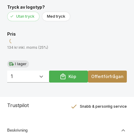
Tryck av logotyp?
Utan tryck
Med tryck
Pris
134 kr inkl. moms (25%)
I lager
Köp
Offertförfrågan
Trustpilot
Snabb & personlig service
Nöjdhetsgaranti
Hållbara gåvor
Beskrivning