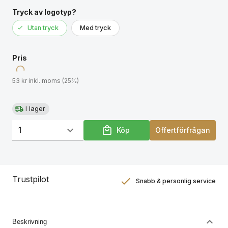
Tryck av logotyp?
Utan tryck
Med tryck
Pris
53 kr inkl. moms (25%)
I lager
Köp
Offertförfrågan
Trustpilot
Snabb & personlig service
Nöjdhetsgaranti
Hållbara gåvor
Beskrivning