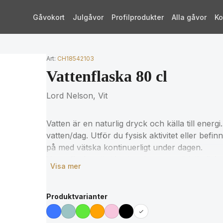
Gåvokort
Julgåvor
Profilprodukter
Alla gåvor
Ko
Art:
CH18542103
Vattenflaska 80 cl
Lord Nelson, Vit
Vatten är en naturlig dryck och källa till energ
vatten/dag. Utför du fysisk aktivitet eller befi
på med vätska kontinuerligt under dagen.
Vattenflaskan är idag inte bara en nödvändighet 
Visa mer
modeaccessoar. Våra vattenflaskor är färgglad
vattendrickandet lite roligare. Sätt gärna en bi
unik.
Produktvarianter
Flaskorna är fria från BPA och har en käck 