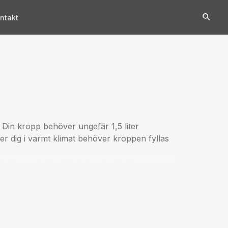
ntakt
i. Din kropp behöver ungefär 1,5 liter
nner dig i varmt klimat behöver kroppen fyllas
vid sport eller friluftsliv utan är även en
a och snyggt utformade för att göra
ld eller en logga på flaskan och få den helt
upphängningsanordning.