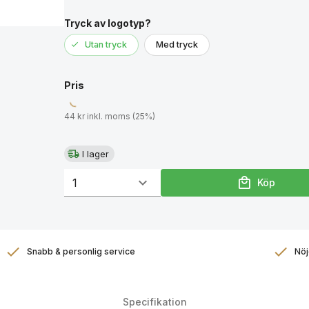
Denna flaska är designad av Jon Eliason.
Tryck av logotyp?
Mått: 80cl
Utan tryck
Med tryck
Pris
44 kr inkl. moms (25%)
I lager
Köp
Snabb & personlig service
Nöj
Specifikation