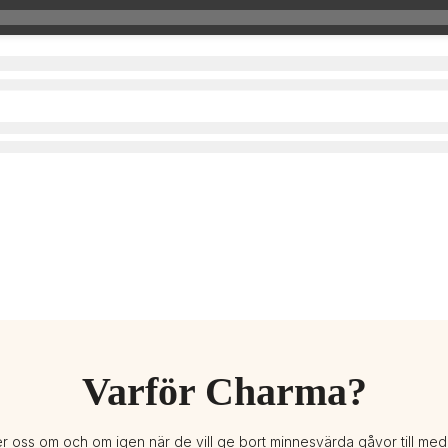
Varför Charma?
er oss om och om igen när de vill ge bort minnesvärda gåvor till me