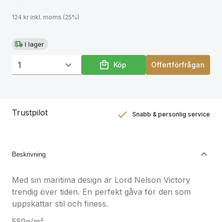
124 kr inkl. moms (25%)
I lager
Köp
Offertförfrågan
Trustpilot
Snabb & personlig service
Nöjdhetsgaranti
Hållbara gåvor
Beskrivning
Med sin maritima design är Lord Nelson Victory
trendig över tiden. En perfekt gåva för den som
uppskattar stil och finess.
550g/m²