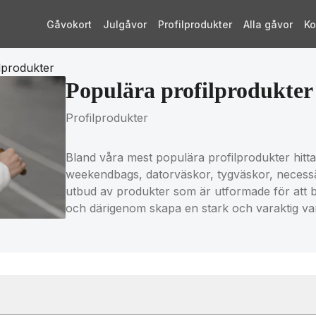
Gåvokort
Julgåvor
Profilprodukter
Alla gåvor
Ko
lprodukter
Populära profilprodukter
Profilprodukter
Bland våra mest populära profilprodukter hittar
weekendbags, datorväskor, tygväskor, necessär
utbud av produkter som är utformade för att bä
och därigenom skapa en stark och varaktig v